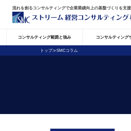
流れを創るコンサルティングで企業業績向上の基盤づくりを支援
コンサルティング範囲と強み
コンサルティング
トップ
≫
SMCコラム
マネジメント基礎 (1)
経営方針
経営方針
コンサルティングサービス
コンサルティング事例
コラム
経営計画・経営方針 (1)
自社の強
自社の強
経営方針管理と目標管理 (
経営方針
経営方針
初級層の目標管理とISO900
実践的な
実践的な
等級制度の考え方 (2)
受注成約
受注成約
賃金制度の考え方 (1)