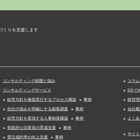
づくりを支援します
コンサルティング範囲と強み
コラム
コンサルティングサービス
5分で
経営方針を徹底実行するプロセス構築
事例
経営理
自社の強みを明確にする顧客調査
事例
会社概
経営方針を実現する人事制度構築
事例
よくあ
実践的な従業員の育成支援
事例
サイト
受注成約率の向上支援
事例