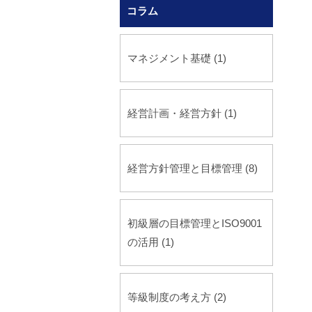
コラム
人事評価制度の考え方 (2
人材育成体系の考え方 (3
マネジメント基礎 (1)
営業力強化の考え方と評価 
研修 (2)
経営計画・経営方針 (1)
経営方針管理と目標管理 (8)
初級層の目標管理とISO9001
の活用 (1)
等級制度の考え方 (2)