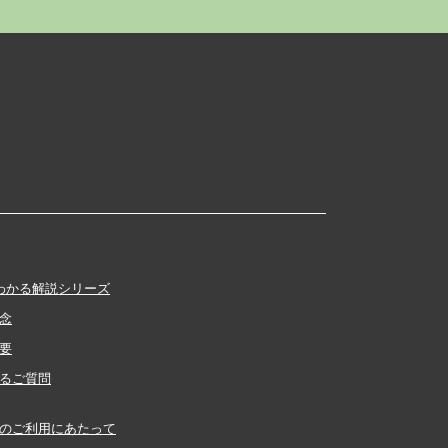
わかる解説シリーズ
念
要
るご質問
のご利用にあたって