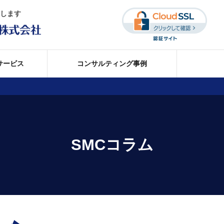
します
サービス
コンサルティング事例
を徹底実行するプロセス構築
を徹底実行するプロセス構築
みを明確にする顧客調査
みを明確にする顧客調査
SMCコラム
8)
を実現する人事制度構築
を実現する人事制度構築
1の活用 (1)
従業員の育成支援
従業員の育成支援
率の向上支援
率の向上支援